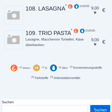
1
2
3
108. LASAGNA
9,00
€
1
2
3
109. TRIO PASTA
Lasagne, Maccheroni Tortellini, Käse
9,00
€
überbacken
1
a
c
g
Konservierungsstoffe
Gluten
Ei
Milch
2
3
Farbstoffe
Antioxidationsmittel
Suchen
Suchen