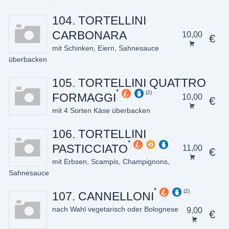
104. TORTELLINI
CARBONARA
10,00
€
mit Schinken, Eiern, Sahnesauce
überbacken
105. TORTELLINI QUATTRO
2
FORMAGGI
10,00
€
mit 4 Sorten Käse überbacken
106. TORTELLINI
PASTICCIATO
11,00
€
mit Erbsen, Scampis, Champignons,
Sahnesauce
2
107. CANNELLONI
nach Wahl vegetarisch oder Bolognese
9,00
€