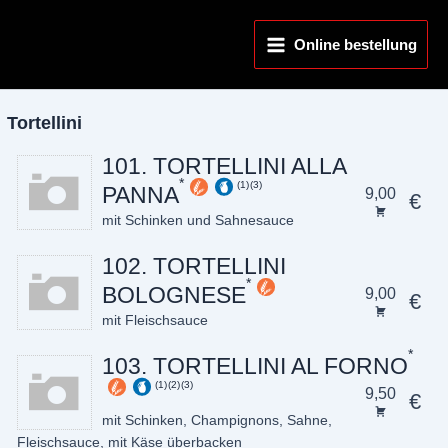
Zum
Main
Inhalt
Online bestellung
Menu
springen
Tortellini
101. TORTELLINI ALLA
1
3
PANNA
9,00
€
mit Schinken und Sahnesauce
102. TORTELLINI
BOLOGNESE
9,00
€
mit Fleischsauce
103. TORTELLINI AL FORNO
1
2
3
9,50
€
mit Schinken, Champignons, Sahne,
Fleischsauce, mit Käse überbacken